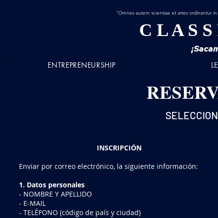
"Omnes autem scientiae et artes ordinantur in
C L A S S
¡Sacam
ENTREPRENEURSHIP
L
RESERV
SELECCION
INSCRIPCIÓN
Enviar por correo electrónico, la siguiente información:
1. Datos personales
- NOMBRE Y APELLIDO
- E-MAIL
- TELÉFONO (código de país y ciudad)