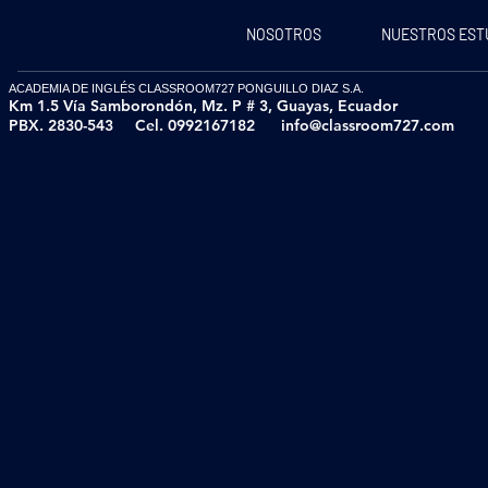
NOSOTROS
NUESTROS EST
ACADEMIA DE INGLÉS CLASSROOM727 PONGUILLO DIAZ S.A.
Km 1.5 Vía Samborondón, Mz. P # 3,
Guayas, Ecuador
PBX. 2830-543
Cel. 0992167182
info@classroom727.com